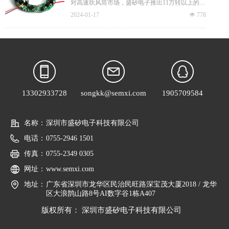
对高速吹风筒市场，盛矽电子推出11万转以上的高
通以固定的直流电流，则电机只能产生不变的磁
速风筒的整体解决方案，满足高速吹风筒的所有应
场，电机不能转动起来，只有实时检测电机转子的
2024-01-17
넶
778
用场景，让客户使用semxi的技术以便能更快的产
位置，再根据转子的位置给电机的不同相通以对应
品量产化。
的电流，使定子产生方向均匀变化的旋转磁场，电
机才可以跟着磁场转动起来。
13302933728
songkk@semxi.com
1905709584
名称：
深圳市盛矽电子科技有限公司
电话：
0755-2946 1501
传真：
0755-2349 0305
网址：
www.semxi.com
地址：
广东省深圳市龙华区民治民旺路深宝茂大厦2018 / 龙华
区大浪鹊山路8号AI数字谷1栋A407
版权所有：
深圳市盛矽电子科技有限公司