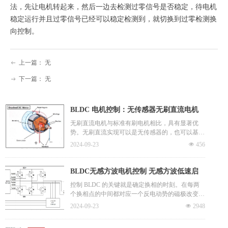
法，先让电机转起来，然后一边去检测过零信号是否稳定，待电机
稳定运行并且过零信号已经可以稳定检测到，就切换到过零检测换
向控制。
上一篇：
无
ꂃ
下一篇：
无
ꁹ
BLDC 电机控制：无传感器无刷直流电机
控制器
无刷直流电机与标准有刷电机相比，具有显著优
势。无刷直流实现可以是无传感器的，也可以基于
集成到电机中的霍尔效应传感器（第三种选择是使
2024-09-23
넶
456
用外部角位置传感器）。无传感器系统降低了成
本，并且需要更少的驱动器模块和电机之间的互
连;它们可能有些复杂，但高性能集成电路有助于
BLDC无感方波电机控制 无感方波低速启
简化设计任务。虽然无传感器系统通常更可取，但
动方案
控制 BLDC 的关键就是确定换相的时刻。在每两
对于低速应用，使用霍尔效应传感器可能是更好的
个换相点的中间都对应一个反电动势的磁极改变的
选择。
点，即反电点势从正变化为负或者从负变化为正的
2024-09-23
넶
2948
点，称为过零点。利用反电动势的这个特性，只要
能够准确检测出反电动势的过零点，将其 延迟