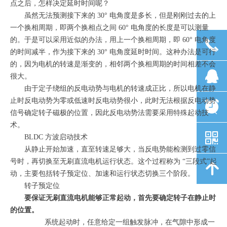
点之后，怎样决定延时时间呢？
虽然无法预测接下来的 30° 电角度是多长，但是刚刚过去的上
一个换相周期，即两个换相点之间 60° 电角度的长度是可以测量
的。于是可以采用近似的办法，用上一个换相周期，即 60° 电角度
끅
的时间减半，作为接下来的 30° 电角度延时时间。这种办法是可行
的，因为电机的转速是渐变的，相邻两个换相周期的时间相差不会
뀩
很大。
由于定子绕组的反电动势与电机的转速成正比，所以电机在静
止时反电动势为零或低速时反电动势很小，此时无法根据反电动势
뀥
信号确定转子磁极的位置，因此反电动势法需要采用特殊起动技
术。
낃
BLDC 方波启动技术
从静止开始加速，直至转速足够大，当反电势能检测到过零信
号时，再切换至无刷直流电机运行状态。这个过程称为 “三段式”起
녕
动，主要包括转子预定位、加速和运行状态切换三个阶段。
转子预定位
要保证无刷直流电机能够正常起动，首先要确定转子在静止时
的位置。
系统起动时，任意给定一组触发脉冲，在气隙中形成一