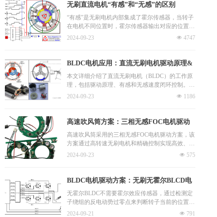
30°，即为需要换相的时刻。
无刷直流电机“有感”和“无感”的区别
“有感”是无刷电机内部集成了霍尔传感器，当转子
在电机不同位置时，霍尔传感器输出对应的位置信
号，控制电路接收到转子当前位置，进而控制打开
2024-09-23
넶
4747
关闭不同的电子开关管给定子线圈通电从而产生磁
力吸引转子永磁体向下一位置转动。 “无感”即是无
刷电机内部没有集成传感器，采用了其它方式来检
BLDC电机应用：直流无刷电机驱动原理&
测转子位置。常用的为“反电动势法”，反电动势比
有感闭环控制&无感闭环控制
本文详细介绍了直流无刷电机（BLDC）的工作原
较法又分为“硬件比较”和“软件比较”，其中软件比
理，包括驱动原理、有感和无感速度闭环控制。针
较法相对耗费单片机资源，程序相对较复杂，且对
对有感控制，讲解了霍尔传感器的作用和速度闭环
检测时刻要求比较严格，硬件比较法不需要复杂的
2024-09-23
넶
1186
控制的PID算法。而对于无感控制，阐述了通过反
程序，只关注硬件比较后的果进行换向即可，但会
电动势检测过零点实现电机位置判断的方法。
增加硬件成本。
高速吹风筒方案：三相无感FOC电机驱动
高速吹风筒采用的三相无感FOC电机驱动方案，该
方案通过高转速无刷电机和精确控制实现高效、低
噪、小型化，显著提升干发效率。11万转无刷电机
2024-09-23
넶
575
控制板，给风筒提供核心动力。转速高出普通电机
数倍，输出飓风级动力，大大提升干发效率。应用
于新一代噪声低、高速、体积小 、重量轻的风筒
BLDC电机驱动方案：无刷无霍尔BLCD电
机驱动系统中。
机控制驱动板
无霍尔BLDC不需要霍尔效应传感器，通过检测定
子绕组的反电动势过零点来判断转子当前的位置。
与有霍尔的方案相比，最明显的优点就是降低了成
2024-09-21
넶
791