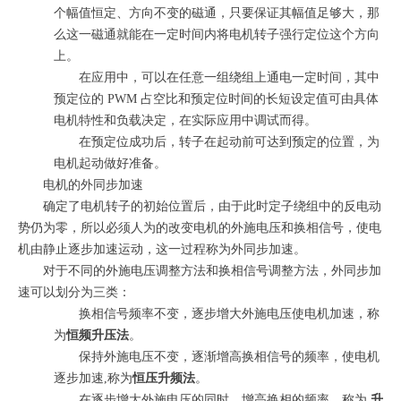
个幅值恒定、方向不变的磁通，只要保证其幅值足够大，那
么这一磁通就能在一定时间内将电机转子强行定位这个方向
上。
在应用中，可以在任意一组绕组上通电一定时间，其中
预定位的 PWM 占空比和预定位时间的长短设定值可由具体
电机特性和负载决定，在实际应用中调试而得。
在预定位成功后，转子在起动前可达到预定的位置，为
电机起动做好准备。
电机的外同步加速
确定了电机转子的初始位置后，由于此时定子绕组中的反电动
势仍为零，所以必须人为的改变电机的外施电压和换相信号，使电
机由静止逐步加速运动，这一过程称为外同步加速。
对于不同的外施电压调整方法和换相信号调整方法，外同步加
速可以划分为三类：
换相信号频率不变，逐步增大外施电压使电机加速，称
为
恒频升压法
。
保持外施电压不变，逐渐增高换相信号的频率，使电机
逐步加速,称为
恒压升频法
。
在逐步增大外施电压的同时，增高换相的频率，称为
升