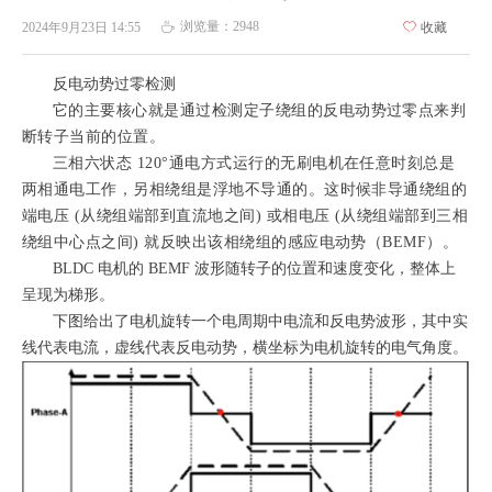
浏览量：
2948
2024年9月23日
14:55
ꄀ
收藏
ꄘ
反电动势过零检测
它的主要核心就是通过检测定子绕组的反电动势过零点来判
断转子当前的位置。
三相六状态 120°通电方式运行的无刷电机在任意时刻总是
两相通电工作，另相绕组是浮地不导通的。这时候非导通绕组的
端电压 (从绕组端部到直流地之间) 或相电压 (从绕组端部到三相
绕组中心点之间) 就反映出该相绕组的感应电动势（BEMF）。
BLDC 电机的 BEMF 波形随转子的位置和速度变化，整体上
呈现为梯形。
下图给出了电机旋转一个电周期中电流和反电势波形，其中实
线代表电流，虚线代表反电动势，横坐标为电机旋转的电气角度。