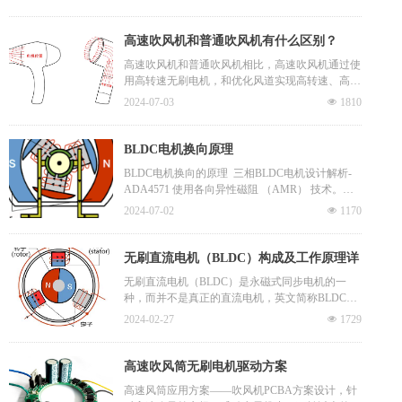
本、减小了体积。且电机引线从8根变为3根，使接
线调试都大为简化。另外，霍尔传感器容易受温度
和磁场等外界环境的影响，故障率较高。因此，无
高速吹风机和普通吹风机有什么区别？
霍尔BLDC得到越来越多的应用，在很多场合正逐
高速吹风机和普通吹风机相比，高速吹风机通过使
步取代有霍尔BLDC。
用高转速无刷电机，和优化风道实现高转速、高风
速。传统吹风机的电机一般使用的是碳刷电机，转
2024-07-03
넶
1810
速较慢，转速一般是每分1-2万转；而高速吹风机
一般采用无刷电机，转速可达到每分钟10万转以
上，因此风速更高。其次，风道设计不同，我们知
BLDC电机换向原理
道在刮风天气，窄巷子里的风力和风速会比平坦宽
BLDC电机换向的原理 三相BLDC电机设计解析-
阔地带的更高，如果窄巷子又呈喇叭状，在出风口
ADA4571 使用各向异性磁阻 （AMR） 技术。一
处的风则会更急促，高速吹风机就是基于此原理进
种典型的实施方式是在 BLDC 电机轴的末端安装
一步优化风道设计，使风速和风力进一步提高，因
2024-07-02
넶
1170
一个径向磁化圆盘。圆盘的磁场穿过传感器的平
此风速和风力更高。此外，由于传统吹风机的电机
面，并且在机械和电气部件之间不接触的情况下确
转速有限，如果想要快速吹干头发就需要提高蒸发
定转子角度。BLDC 电机拥有卓越的速度与扭矩特
无刷直流电机（BLDC）构成及工作原理详
温度（风温），所以传统吹风机在吹头发时有高温
性（启动时的扭矩除外）、更动态的响应、无噪音
炙烤的感觉。高速吹风机有了高风速，加快了发丝
解
无刷直流电机（BLDC）是永磁式同步电机的一
运行和更高的速度范围。
表面的空气流通速度，使发丝表面水分快速蒸发，
种，而并不是真正的直流电机，英文简称BLDC。
保住发丝内部水分和营养成分，就可以降低风温，
区别于有刷直流电机，无刷直流电机不使用机械的
2024-02-27
넶
1729
同样能达到快速吹干头发的目的，是真正意义上的
电刷装置，采用方波自控式永磁同步电机，以霍尔
吹干，所以吹干头发后头发就不会毛糙无光泽。
传感器取代碳刷换向器，以钕铁硼作为转子的永磁
材料，性能上相较一般的传统直流电机有很大优
高速吹风筒无刷电机驱动方案
势，是当今最理想的调速电机。无刷直流电机的定
高速风筒应用方案——吹风机PCBA方案设计，针
子是线圈绕组电枢，转子是永磁体。如果只给电机