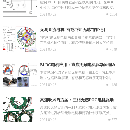
动方案
控制 BLDC 的关键就是确定换相的时刻。在每两
对于低速应用，使用霍尔效应传感器可能是更好的
个换相点的中间都对应一个反电动势的磁极改变的
选择。
点，即反电点势从正变化为负或者从负变化为正的
2024-09-23
넶
2954
点，称为过零点。利用反电动势的这个特性，只要
能够准确检测出反电动势的过零点，将其 延迟
30°，即为需要换相的时刻。
无刷直流电机“有感”和“无感”的区别
“有感”是无刷电机内部集成了霍尔传感器，当转子
在电机不同位置时，霍尔传感器输出对应的位置信
号，控制电路接收到转子当前位置，进而控制打开
2024-09-23
넶
4749
关闭不同的电子开关管给定子线圈通电从而产生磁
力吸引转子永磁体向下一位置转动。 “无感”即是无
刷电机内部没有集成传感器，采用了其它方式来检
BLDC电机应用：直流无刷电机驱动原理&
测转子位置。常用的为“反电动势法”，反电动势比
有感闭环控制&无感闭环控制
本文详细介绍了直流无刷电机（BLDC）的工作原
较法又分为“硬件比较”和“软件比较”，其中软件比
理，包括驱动原理、有感和无感速度闭环控制。针
较法相对耗费单片机资源，程序相对较复杂，且对
对有感控制，讲解了霍尔传感器的作用和速度闭环
检测时刻要求比较严格，硬件比较法不需要复杂的
2024-09-23
넶
1186
控制的PID算法。而对于无感控制，阐述了通过反
程序，只关注硬件比较后的果进行换向即可，但会
电动势检测过零点实现电机位置判断的方法。
增加硬件成本。
高速吹风筒方案：三相无感FOC电机驱动
高速吹风筒采用的三相无感FOC电机驱动方案，该
方案通过高转速无刷电机和精确控制实现高效、低
噪、小型化，显著提升干发效率。11万转无刷电机
2024-09-23
넶
577
控制板，给风筒提供核心动力。转速高出普通电机
数倍，输出飓风级动力，大大提升干发效率。应用