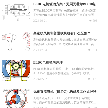
于新一代噪声低、高速、体积小 、重量轻的风筒
BLDC电机驱动方案：无刷无霍尔BLCD电
机驱动系统中。
机控制驱动板
无霍尔BLDC不需要霍尔效应传感器，通过检测定
子绕组的反电动势过零点来判断转子当前的位置。
与有霍尔的方案相比，最明显的优点就是降低了成
2024-09-21
넶
793
本、减小了体积。且电机引线从8根变为3根，使接
线调试都大为简化。另外，霍尔传感器容易受温度
和磁场等外界环境的影响，故障率较高。因此，无
高速吹风机和普通吹风机有什么区别？
霍尔BLDC得到越来越多的应用，在很多场合正逐
高速吹风机和普通吹风机相比，高速吹风机通过使
步取代有霍尔BLDC。
用高转速无刷电机，和优化风道实现高转速、高风
速。传统吹风机的电机一般使用的是碳刷电机，转
2024-07-03
넶
1811
速较慢，转速一般是每分1-2万转；而高速吹风机
一般采用无刷电机，转速可达到每分钟10万转以
上，因此风速更高。其次，风道设计不同，我们知
BLDC电机换向原理
道在刮风天气，窄巷子里的风力和风速会比平坦宽
BLDC电机换向的原理 三相BLDC电机设计解析-
阔地带的更高，如果窄巷子又呈喇叭状，在出风口
ADA4571 使用各向异性磁阻 （AMR） 技术。一
处的风则会更急促，高速吹风机就是基于此原理进
种典型的实施方式是在 BLDC 电机轴的末端安装
一步优化风道设计，使风速和风力进一步提高，因
2024-07-02
넶
1170
一个径向磁化圆盘。圆盘的磁场穿过传感器的平
此风速和风力更高。此外，由于传统吹风机的电机
面，并且在机械和电气部件之间不接触的情况下确
转速有限，如果想要快速吹干头发就需要提高蒸发
定转子角度。BLDC 电机拥有卓越的速度与扭矩特
无刷直流电机（BLDC）构成及工作原理详
温度（风温），所以传统吹风机在吹头发时有高温
性（启动时的扭矩除外）、更动态的响应、无噪音
炙烤的感觉。高速吹风机有了高风速，加快了发丝
解
无刷直流电机（BLDC）是永磁式同步电机的一
运行和更高的速度范围。
表面的空气流通速度，使发丝表面水分快速蒸发，
种，而并不是真正的直流电机，英文简称BLDC。
保住发丝内部水分和营养成分，就可以降低风温，
区别于有刷直流电机，无刷直流电机不使用机械的