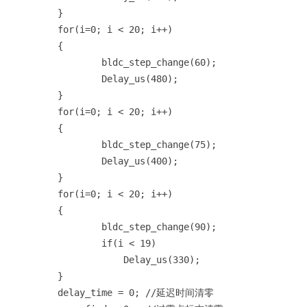
	}

	for(i=0; i < 20; i++)

	{	

		bldc_step_change(60);

		Delay_us(480);

	}

	for(i=0; i < 20; i++)

	{	

		bldc_step_change(75);

		Delay_us(400);

	}

	for(i=0; i < 20; i++)

	{	

		bldc_step_change(90);

		if(i < 19)

		    Delay_us(330);

	}

	delay_time = 0; //延迟时间清零 
