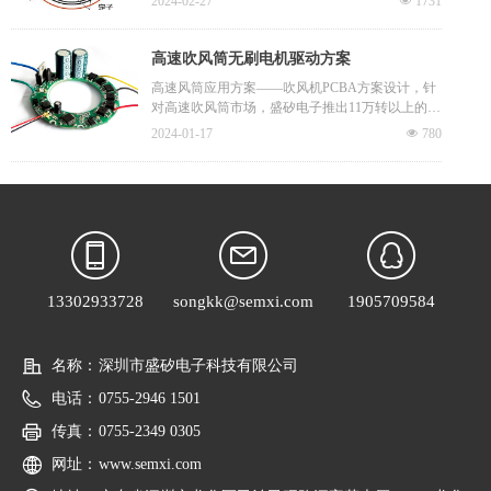
2024-02-27
넶
1731
同样能达到快速吹干头发的目的，是真正意义上的
电刷装置，采用方波自控式永磁同步电机，以霍尔
吹干，所以吹干头发后头发就不会毛糙无光泽。
传感器取代碳刷换向器，以钕铁硼作为转子的永磁
材料，性能上相较一般的传统直流电机有很大优
高速吹风筒无刷电机驱动方案
势，是当今最理想的调速电机。无刷直流电机的定
高速风筒应用方案——吹风机PCBA方案设计，针
子是线圈绕组电枢，转子是永磁体。如果只给电机
对高速吹风筒市场，盛矽电子推出11万转以上的高
通以固定的直流电流，则电机只能产生不变的磁
速风筒的整体解决方案，满足高速吹风筒的所有应
场，电机不能转动起来，只有实时检测电机转子的
2024-01-17
넶
780
用场景，让客户使用semxi的技术以便能更快的产
位置，再根据转子的位置给电机的不同相通以对应
品量产化。
的电流，使定子产生方向均匀变化的旋转磁场，电
机才可以跟着磁场转动起来。
13302933728
songkk@semxi.com
1905709584
名称：
深圳市盛矽电子科技有限公司
电话：
0755-2946 1501
传真：
0755-2349 0305
网址：
www.semxi.com