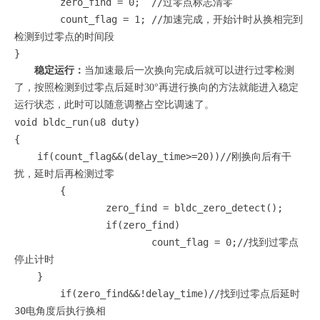
	zero_find = 0;  //过零点标志清零

	count_flag = 1;	//加速完成，开始计时从换相完到
检测到过零点的时间段

稳定运行：
当加速最后一次换向完成后就可以进行过零检测
了，按照检测到过零点后延时30
°再进行换向的方法就能进入稳定
运行状态，此时可以随意调整占空比调速了。
void bldc_run(u8 duty)

{

    if(count_flag&&(delay_time>=20))//刚换向后有干
扰，延时后再检测过零

	{

		zero_find = bldc_zero_detect();

		if(zero_find)

			count_flag = 0;//找到过零点
停止计时

    }

	if(zero_find&&!delay_time)//找到过零点后延时
30电角度后执行换相
