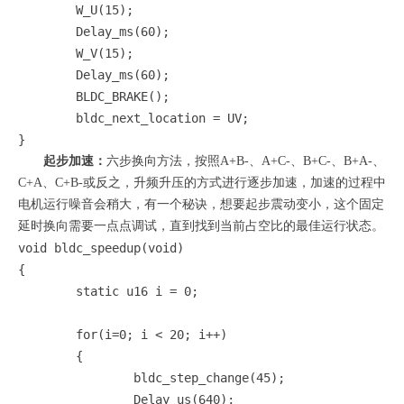
	W_U(15);

	Delay_ms(60);

	W_V(15);

	Delay_ms(60);

	BLDC_BRAKE();

	bldc_next_location = UV;

}
起步加速：
六步换向方法，按照A+B-、A+C-、B+C-、B+A-、
C+A、C+B-或反之，升频升压的方式进行逐步加速，加速的过程中
电机运行噪音会稍大，有一个秘诀，想要起步震动变小，这个固定
延时换向需要一点点调试，直到找到当前占空比的最佳运行状态。
void bldc_speedup(void)

{

	static u16 i = 0;

	for(i=0; i < 20; i++)

	{	

		bldc_step_change(45);

		Delay_us(640);
