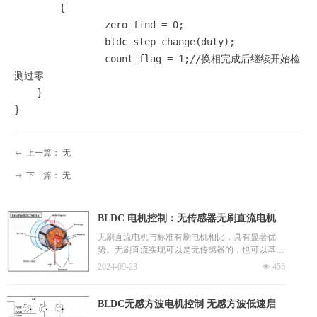
	{

		zero_find = 0;

		bldc_step_change(duty);

		count_flag = 1;//换相完成后继续开始检
测过零

    }

}
上一篇：
无
ꂃ
下一篇：
无
ꁹ
BLDC 电机控制：无传感器无刷直流电机
控制器
无刷直流电机与标准有刷电机相比，具有显著优
势。无刷直流实现可以是无传感器的，也可以基于
集成到电机中的霍尔效应传感器（第三种选择是使
2024-09-23
넶
456
用外部角位置传感器）。无传感器系统降低了成
本，并且需要更少的驱动器模块和电机之间的互
连;它们可能有些复杂，但高性能集成电路有助于
BLDC无感方波电机控制 无感方波低速启
简化设计任务。虽然无传感器系统通常更可取，但